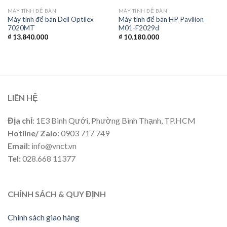
MÁY TÍNH ĐỂ BÀN
MÁY TÍNH ĐỂ BÀN
Máy tính để bàn Dell Optilex
Máy tính để bàn HP Pavilion
7020MT
M01-F2029d
₫
13.840.000
₫
10.180.000
LIÊN HỆ
Địa chỉ
: 1E3 Bình Qưới, Phường Bình Thạnh, TP.HCM
Hotline/ Zalo:
0903 717 749
Email:
info@vnct.vn
Tel:
028.668 11377
CHÍNH SÁCH & QUY ĐỊNH
Chính sách giao hàng