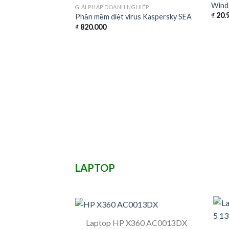
iness Standard
Wind
GIẢI PHÁP DOANH NGHIỆP
₫
20.
Phần mềm diệt virus Kaspersky SEA
₫
820.000
LAPTOP
Laptop HP X360 AC0013DX