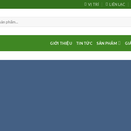
VỊ TRÍ
LIÊN LẠC
GIỚI THIỆU
TIN TỨC
SẢN PHẨM
GI