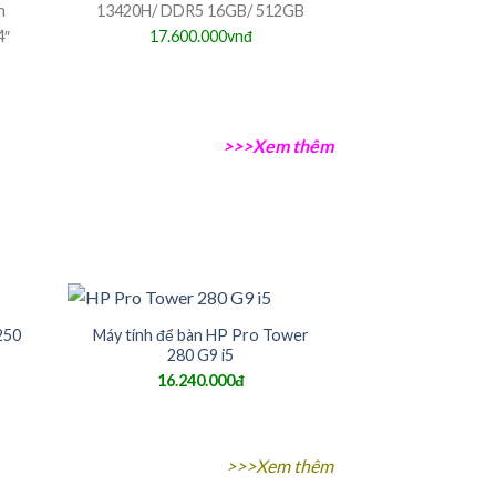
n
13420H/ DDR5 16GB/ 512GB
4″
17.600.000vnđ
>>>Xem thêm
250
Máy tính để bàn HP Pro Tower
280 G9 i5
16.240.000đ
>>>Xem thêm