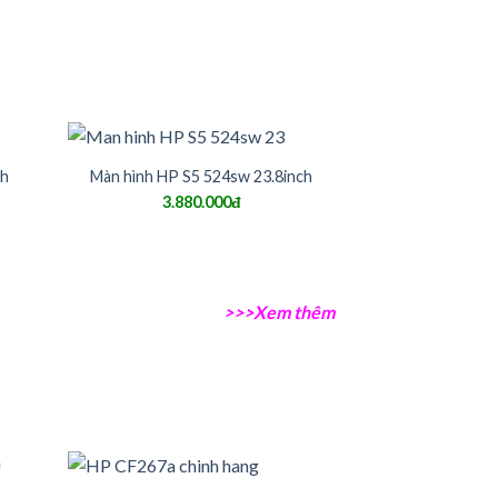
ch
Màn hình HP S5 524sw 23.8inch
3.880.000đ
>>>Xem thêm