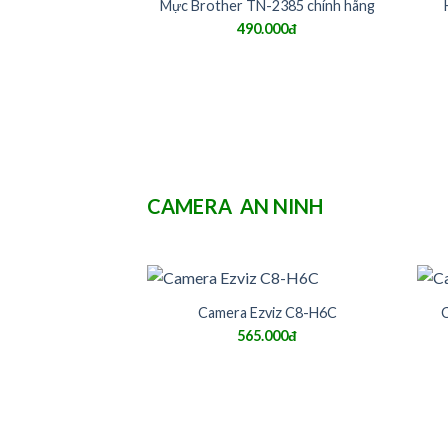
Mực Brother TN-2385 chính hãng
490.000đ
CAMERA AN NINH
Camera Ezviz C8-H6C
565.000đ