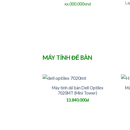
La
xx.000.000vnđ
MÁY TÍNH ĐỂ BÀN
Máy tính để bàn Dell Optilex
Má
7020MT (Mini Tower)
13.840.000đ