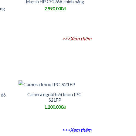
Mực in HP CF276A chính hãng
ãng
2.990.000đ
>>>Xem thêm
Camera ngoài trời Imou IPC-
 độ
S21FP
1.200.000đ
>>>Xem thêm