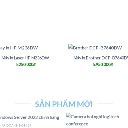
Máy in Laser HP M236DW
Máy in Brother DCP-B7640
5.250.000đ
5.950.000đ
SẢN PHẨM MỚI
PHÁP DOANH NGHIỆP