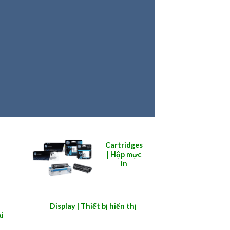
Cartridges
| Hộp mực
in
Display | Thiết bị hiển thị
i