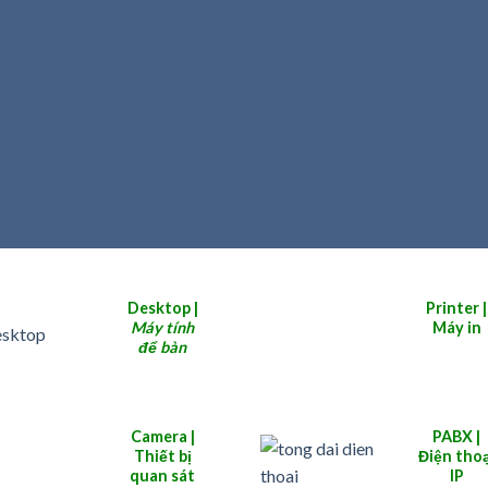
Desktop |
Printer |
Máy tính
Máy in
để bàn
Camera |
PABX |
Thiết bị
Điện thoạ
quan sát
IP