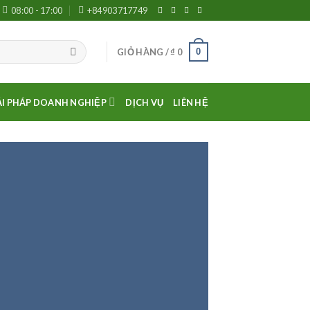
08:00 - 17:00
+84903717749
0
GIỎ HÀNG /
₫
0
ẢI PHÁP DOANH NGHIỆP
DỊCH VỤ
LIÊN HỆ