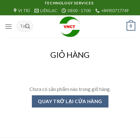
Skip
TECHNOLOGY SERVICES
VỊ TRÍ
LIÊN LẠC
08:00 - 17:00
+84903717749
to
content
0
GIỎ HÀNG
Chưa có sản phẩm nào trong giỏ hàng.
QUAY TRỞ LẠI CỬA HÀNG