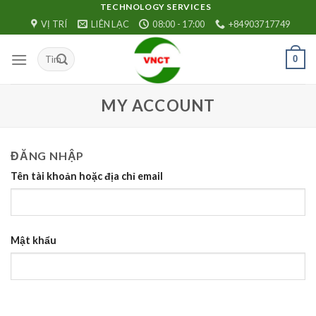
Skip
TECHNOLOGY SERVICES
VỊ TRÍ
LIÊN LẠC
08:00 - 17:00
+84903717749
to
content
0
MY ACCOUNT
ĐĂNG NHẬP
Tên tài khoản hoặc địa chỉ email
Mật khẩu