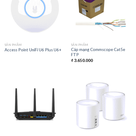
SẢN PHẨM
SẢN PHẨM
Cáp mạng Commscope Cat5e
Access Point UniFi U6 Plus U6+
FTP
₫
3.650.000