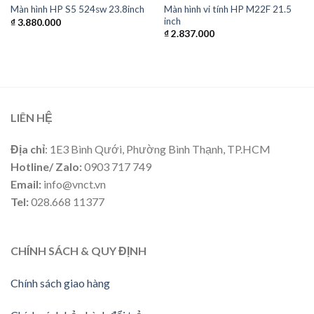
Màn hình vi tính HP M22F 21.5
Màn hình HP S5 524sw 23.8inch
inch
₫
3.880.000
₫
2.837.000
LIÊN HỆ
Địa chỉ
: 1E3 Bình Qưới, Phường Bình Thạnh, TP.HCM
Hotline/ Zalo:
0903 717 749
Email:
info@vnct.vn
Tel:
028.668 11377
CHÍNH SÁCH & QUY ĐỊNH
Chính sách giao hàng