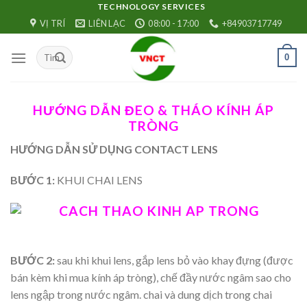
Skip
TECHNOLOGY SERVICES
VỊ TRÍ
LIÊN LẠC
08:00 - 17:00
+84903717749
to
content
0
HƯỚNG DẪN ĐEO & THÁO KÍNH ÁP
TRÒNG
HƯỚNG DẪN SỬ DỤNG CONTACT LENS
BƯỚC 1:
KHUI CHAI LENS
BƯỚC 2:
sau khi khui lens, gắp lens bỏ vào khay đựng (được
bán kèm khi mua kính áp tròng), chế đầy nước ngâm sao cho
lens ngập trong nước ngâm. chai và dung dịch trong chai