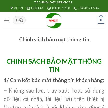
Skip
TECHNOLOGY SERVICES
VỊ TRÍ
LIÊN LẠC
08:00 - 17:00
+84903717749
to
content
0
Chính sách bảo mật thông tin
CHINH SÁCH BẢO MẬT THÔNG
TIN
1/ Cam kết bảo mật thông tin khách hàng
:
+ Không sao lưu, truy xuất hoặc sử dụng
dữ liệu cá nhân, tài liệu lưu trên thiết bị
(laptop, máy tính…) nếu không có sự đồng ý