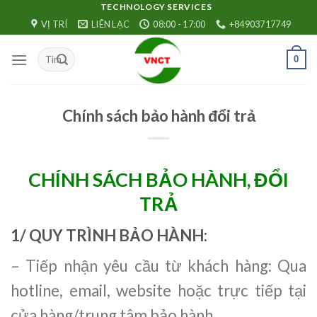
Skip
TECHNOLOGY SERVICES
VỊ TRÍ
LIÊN LẠC
08:00 - 17:00
+84903717749
to
content
0
Chính sách bảo hành đổi trả
CHÍNH SÁCH BẢO HÀNH, ĐỔI
TRẢ
1/ QUY TRÌNH BẢO HÀNH:
– Tiếp nhận yêu cầu từ khách hàng: Qua
hotline, email, website hoặc trực tiếp tại
cửa hàng/trung tâm bảo hành.