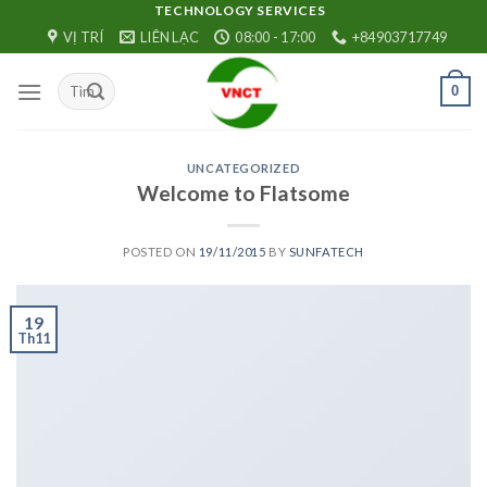
Skip
TECHNOLOGY SERVICES
VỊ TRÍ
LIÊN LẠC
08:00 - 17:00
+84903717749
to
content
0
UNCATEGORIZED
Welcome to Flatsome
POSTED ON
19/11/2015
BY
SUNFATECH
19
Th11